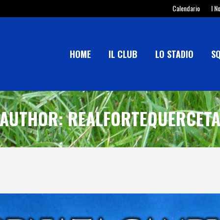
Calendario
I N
HOME
IL CLUB
LO STADIO
S
AUTHOR: REALFORTEQUERCET