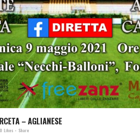
ERCETA – AGLIANESE
0
Likes
Share