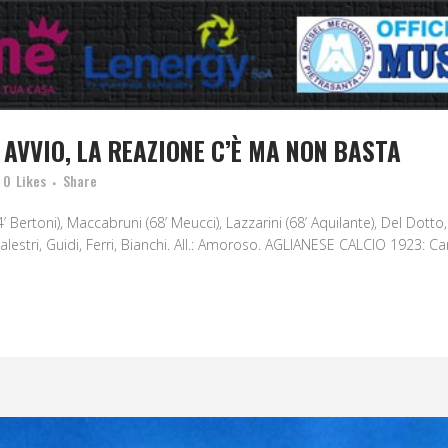
 AVVIO, LA REAZIONE C’È MA NON BASTA
0
Likes
Share
ertoni), Maccabruni (68’ Meucci), Lazzarini (68’ Aquilante), Del Dotto, 
Balestri, Guidi, Ferri, Bianchi. All.: Amoroso. AGLIANESE CALCIO 1923: Carc