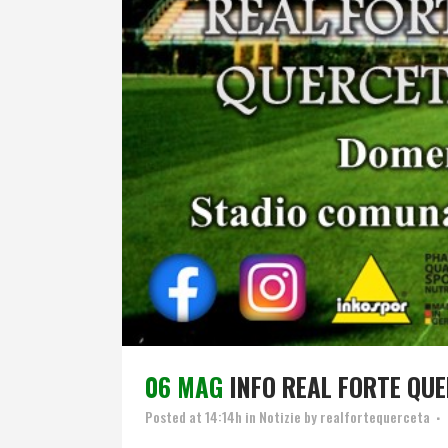
06 MAG
INFO REAL FORTE QU
Posted at 14:14h
in
Notizie
by
realfortequerceta