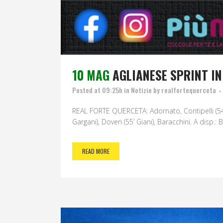
10 MAG
AGLIANESE SPRINT IN
Posted at 09:25h
in
Notizie
by
realfortequerceta
REAL FORTE QUERCETA: Adornato, Contipelli (54’ B
Gargani), Doveri (55’ Giani), Baracchini. A disp.: 
READ MORE