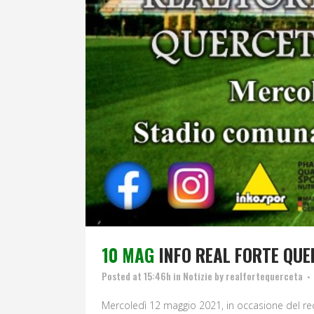
10 MAG
INFO REAL FORTE QU
Posted at 15:46h
in
Notizie
by
realfortequerceta
Mercoledì 12 maggio 2021, in occasione del re