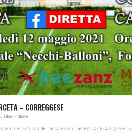
ERCETA – CORREGGESE
0
Likes
Share
cupero del 16° turno del campionato di Serie D 2020/2021 (girone D),