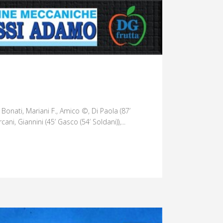
Bonati, Mariani F., Amico ©, Di Paola (87’
ani, Giannini (45’ Gasco (54’ Soldani)),...