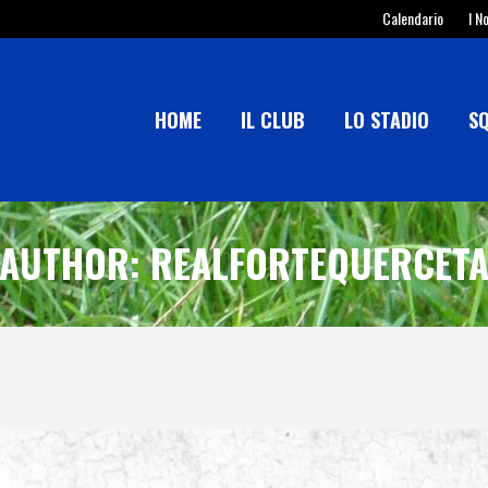
Calendario
I N
HOME
IL CLUB
LO STADIO
S
AUTHOR: REALFORTEQUERCET