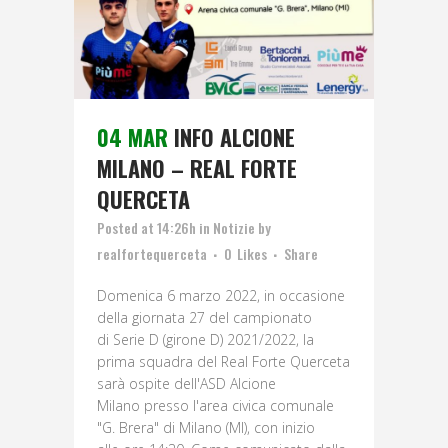
04 MAR
INFO ALCIONE
MILANO – REAL FORTE
QUERCETA
Posted at 14:26h
in
Notizie
by
realfortequerceta
0
Likes
Share
Domenica 6 marzo 2022, in occasione
della giornata 27 del campionato
di Serie D (girone D) 2021/2022, la
prima squadra del Real Forte Querceta
sarà ospite dell'ASD Alcione
Milano presso l'area civica comunale
"G. Brera" di Milano (MI), con inizio