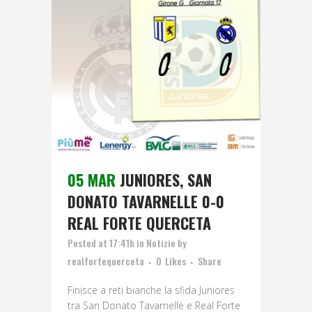
05 MAR
JUNIORES, SAN
DONATO TAVARNELLE 0-0
REAL FORTE QUERCETA
Posted at 17:41h
in
Notizie
by
realfortequerceta
0
Likes
Share
Finisce a reti bianche la sfida Juniores
tra San Donato Tavarnelle e Real Forte