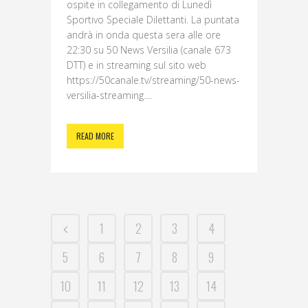
ospite in collegamento di Lunedì
Sportivo Speciale Dilettanti. La puntata
andrà in onda questa sera alle ore
22:30 su 50 News Versilia (canale 673
DTT) e in streaming sul sito web
https://50canale.tv/streaming/50-news-
versilia-streaming....
READ MORE
1
2
3
4
5
6
7
8
9
10
11
12
13
14