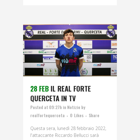
28 FEB
IL REAL FORTE
QUERCETA IN TV
Posted at 09:27h
in
Notizie
by
realfortequerceta
0
Likes
Share
Questa sera, lunedì 28 febbraio 2022,
l'attaccante Riccardo Bellucci sarà