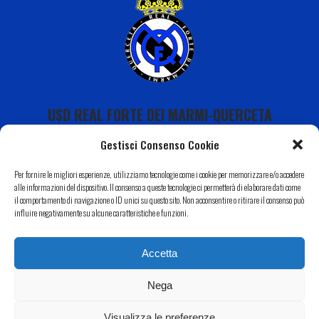
USD REAL FORTE DEI MARMI-QUERCETA
Gestisci Consenso Cookie
Per fornire le migliori esperienze, utilizziamo tecnologie come i cookie per memorizzare e/o accedere
alle informazioni del dispositivo. Il consenso a queste tecnologie ci permetterà di elaborare dati come
il comportamento di navigazione o ID unici su questo sito. Non acconsentire o ritirare il consenso può
Calendario
influire negativamente su alcune caratteristiche e funzioni.
I Nostri Sponsor
Accetta
Il Nostro Territorio
Contatti
Nega
Copyright 2022 USD Real Forte dei Marmi-Querceta|
Informativa Privacy
–
Cookie Policy
| Web by
Eclectic
Visualizza le preferenze