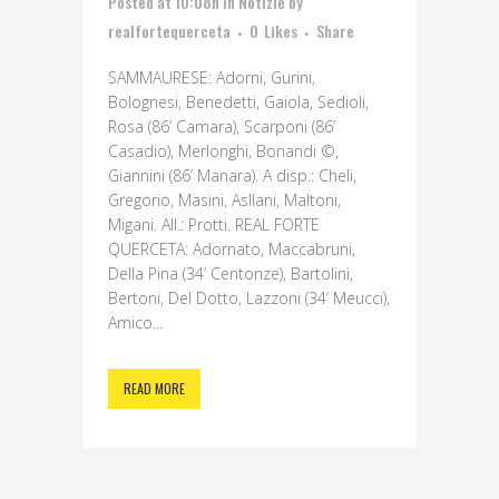
Posted at 10:08h
in
Notizie
by
realfortequerceta
0
Likes
Share
SAMMAURESE: Adorni, Gurini,
Bolognesi, Benedetti, Gaiola, Sedioli,
Rosa (86’ Camara), Scarponi (86’
Casadio), Merlonghi, Bonandi ©,
Giannini (86’ Manara). A disp.: Cheli,
Gregorio, Masini, Asllani, Maltoni,
Migani. All.: Protti. REAL FORTE
QUERCETA: Adornato, Maccabruni,
Della Pina (34’ Centonze), Bartolini,
Bertoni, Del Dotto, Lazzoni (34’ Meucci),
Amico...
READ MORE