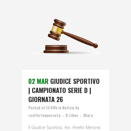
02 MAR
GIUDICE SPORTIVO
| CAMPIONATO SERIE D |
GIORNATA 26
Posted at 13:48h
in
Notizie
by
realfortequerceta
0
Likes
Share
Il Giudice Sportivo, Avv. Aniello Merone,