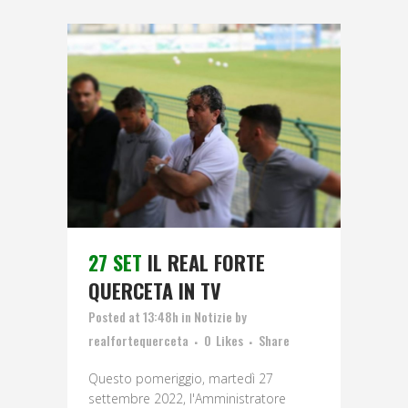
27 SET
IL REAL FORTE
QUERCETA IN TV
Posted at 13:48h
in
Notizie
by
realfortequerceta
0
Likes
Share
Questo pomeriggio, martedì 27
settembre 2022, l'Amministratore