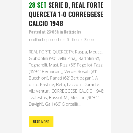
28 SET
SERIE D, REAL FORTE
QUERCETA 1-0 CORREGGESE
CALCIO 1948
Posted at 23:06h
in
Notizie
by
realfortequerceta
0
Likes
Share
REAL FORTE QUERCETA: Raspa, Meucci,
Giubbolini (90’ Della Pina), Bartolini ©,
Tognarelli, Masi, Rizzi (66’ Pegollo), Fazzi
(45’+1’ Bernardini), Verde, Rosati (81’
Bucchioni), Panati (62’ Bertipagani). A
disp.: Pastine, Betti, Lazzoni, Durante.
All.: Venturi. CORREGGESE CALCIO 1948:
Tzafestas, Bassoli M., Messori (90’+1’
Davighi), Galli (66’ Giorcelli),...
READ MORE