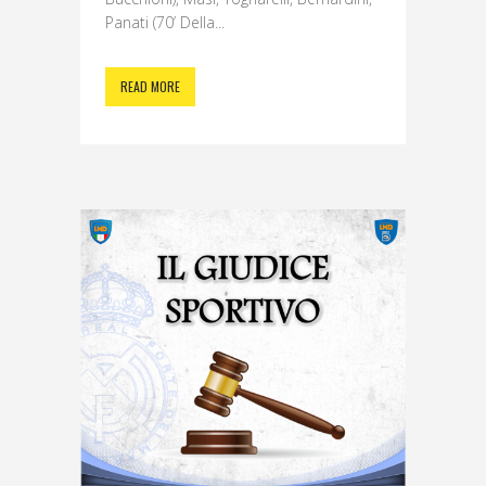
Panati (70’ Della...
READ MORE