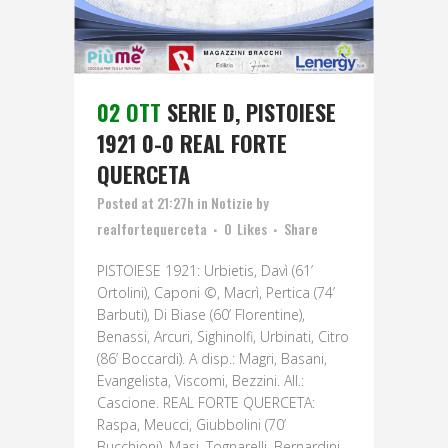
02 OTT
SERIE D, PISTOIESE
1921 0-0 REAL FORTE
QUERCETA
Posted at 21:27h
in
Notizie
by
realfortequerceta
0
Likes
Share
PISTOIESE 1921: Urbietis, Davì (61’
Ortolini), Caponi ©, Macrì, Pertica (74’
Barbuti), Di Biase (60’ Florentine),
Benassi, Arcuri, Sighinolfi, Urbinati, Citro
(86’ Boccardi). A disp.: Magri, Basani,
Evangelista, Viscomi, Bezzini. All.:
Cascione. REAL FORTE QUERCETA:
Raspa, Meucci, Giubbolini (70’
Bucchioni), Masi, Tognarelli, Bernardini,