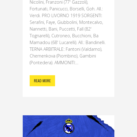
Nicolini, Franzoni (77' Gazzoli),
Fortunati, Panicucci, Borselli, Goh. All.:
Verdi. PRO LIVORNO 1919 SORGENTI:
Serafini, Faye, Giubbolini, Montecalvo,
Nannetti, Bani, Puccetti, Fall (82'
Tognarelli), Cutroneo, Bucchioni, Ba
Mamadou (68' Lucarelli). All.: Bandinelli.
TERNA ARBITRALE: Fantoni (Valdarno),
Chernenkova (Piombino), Gambini
(Pontedera). AMMONITI:...
READ MORE