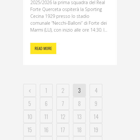
2025/2026 la prima squadra del Real
Forte Querceta ospiterà la Sporting
Cecina 1929 presso lo stadio
comunale “Necchi-Balloni” di Forte dei
Marmi (LU), con inizio alle ore 14:30. I...
READ MORE
1
2
3
4
5
6
7
8
9
10
11
12
13
14
15
16
17
18
19