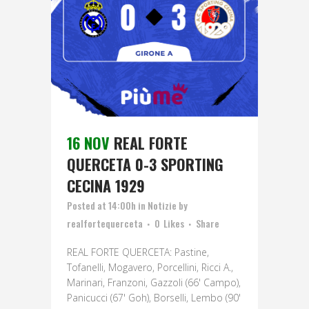
16 NOV
REAL FORTE
QUERCETA 0-3 SPORTING
CECINA 1929
Posted at 14:00h
in
Notizie
by
realfortequerceta
0
Likes
Share
REAL FORTE QUERCETA: Pastine,
Tofanelli, Mogavero, Porcellini, Ricci A.,
Marinari, Franzoni, Gazzoli (66' Campo),
Panicucci (67' Goh), Borselli, Lembo (90'