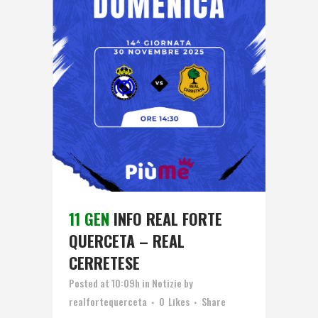
11 GEN
INFO REAL FORTE
QUERCETA – REAL
CERRETESE
Posted at 10:09h
in
Notizie
by
realfortequerceta
0
Likes
Share