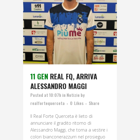
11 GEN
REAL FQ, ARRIVA
ALESSANDRO MAGGI
Posted at 10:07h
in
Notizie
by
realfortequerceta
0
Likes
Share
Il Real Forte Querceta è lieto di
annunciare il gradito ritorno di
Alessandro Maggi, che torna a vestire i
colori bianconerazzurri nel prosieguo