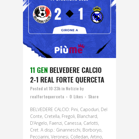
11 GEN
BELVEDERE CALCIO
2-1 REAL FORTE QUERCETA
Posted at 10:23h
in
Notizie
by
realfortequerceta
0
Likes
Share
BELVEDERE CALCIO: Pini, Capoduri, Del
Conte, Cretella, Fregoli, Blanchard,
D’Angelo, Faenzi, Canessa, Carlotti,
Cret. A disp.: Ginanneschi, Borboryo,
Pecciarini, Veronesi, Colledan, Artino,