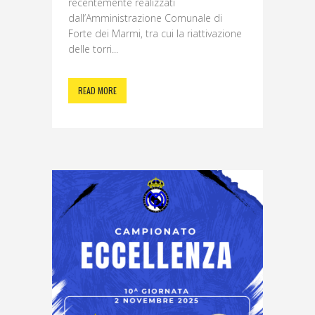
recentemente realizzati
dall’Amministrazione Comunale di
Forte dei Marmi, tra cui la riattivazione
delle torri...
READ MORE