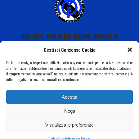
USD REAL FORTE DEI MARMI-QUERCETA
Gestisci Consenso Cookie
Per fornire le migliori esperienze, utilizziamo tecnologie come i cookie per memorizzare e/o accedere
alle informazioni del dispositivo. Il consenso a queste tecnologie ci permetterà di elaborare dati come
il comportamento di navigazione o ID unici su questo sito. Non acconsentire o ritirare il consenso può
Calendario
influire negativamente su alcune caratteristiche e funzioni.
I Nostri Sponsor
Accetta
Il Nostro Territorio
Contatti
Nega
Copyright 2022 USD Real Forte dei Marmi-Querceta|
Informativa Privacy
–
Cookie Policy
| Web by
Eclectic
Visualizza le preferenze
Design
Cookie Policy
Informativa Privacy