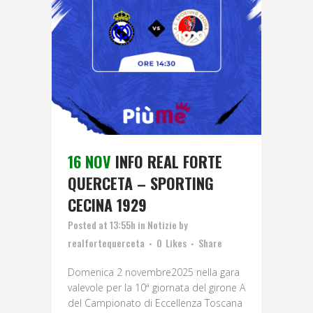
16 NOV
INFO REAL FORTE
QUERCETA – SPORTING
CECINA 1929
Posted at 13:55h
in
Notizie
by
realfortequerceta
0
Likes
Share
Domenica 2 novembre2025 nella gara
valevole per la 10ª giornata del girone A
del Campionato di Eccellenza Toscana