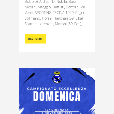
Bobbio). A disp.: Di Nubila, Bassi,
Nicolini, Vitaggio, Battisti, Bartolini. All.:
Verdi. SPORTING CECINA 1929: Pagni,
Solimano, Fiorini, Hanxhari (59' Lika),
Startari, Lorenzini, Moroni (69' Foti),...
READ MORE