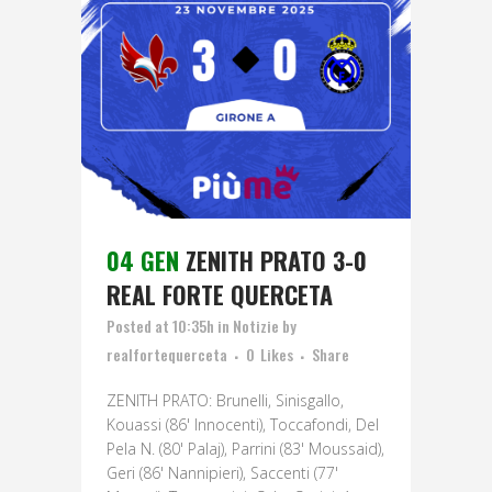
04 GEN
ZENITH PRATO 3-0
REAL FORTE QUERCETA
Posted at 10:35h
in
Notizie
by
realfortequerceta
0
Likes
Share
ZENITH PRATO: Brunelli, Sinisgallo,
Kouassi (86' Innocenti), Toccafondi, Del
Pela N. (80' Palaj), Parrini (83' Moussaid),
Geri (86' Nannipieri), Saccenti (77'