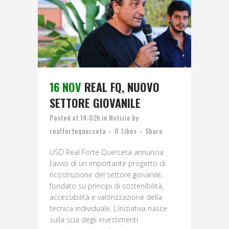
16 NOV
REAL FQ, NUOVO
SETTORE GIOVANILE
Posted at 14:02h
in
Notizie
by
realfortequerceta
0
Likes
Share
USD Real Forte Querceta annuncia
l’avvio di un importante progetto di
ricostruzione del settore giovanile,
fondato su principi di sostenibilità,
accessibilità e valorizzazione della
tecnica individuale. L’iniziativa nasce
sulla scia degli investimenti