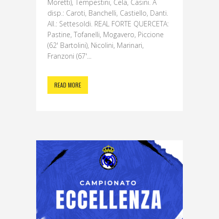
Moretti), Tempestini, Cela, Casini. A
disp.: Caroti, Banchelli, Castiello, Danti.
All.: Settesoldi. REAL FORTE QUERCETA:
Pastine, Tofanelli, Mogavero, Piccione
(62' Bartolini), Nicolini, Marinari,
Franzoni (67'...
READ MORE