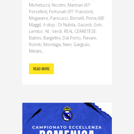
Michelucci), Nicolini, Marinari (61'
Porcellini), Fortunati (91' Franzoni),
Mogavero, Panicucci, Borselli, Pinna (68'
Maggi). A disp.: Di Nubila, Gazzoli, Goh,
Lembo. All.: Verdi. REAL CERRETESE:
Battini, Bargellini, Dal Porto, Pievani,
Romiti, Mordaga, Nieri, Gargiulo,
Melani,...
READ MORE