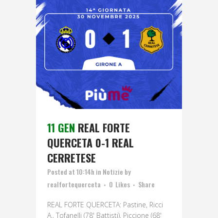
11 GEN
REAL FORTE
QUERCETA 0-1 REAL
CERRETESE
Posted at 10:14h
in
Notizie
by
realfortequerceta
0
Likes
Share
REAL FORTE QUERCETA: Pastine, Ricci
A., Tofanelli (78' Battisti), Piccione (68'