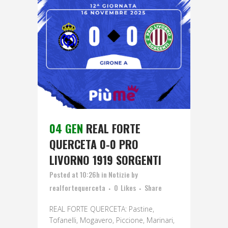
04 GEN
REAL FORTE
QUERCETA 0-0 PRO
LIVORNO 1919 SORGENTI
Posted at 10:26h
in
Notizie
by
realfortequerceta
0
Likes
Share
REAL FORTE QUERCETA: Pastine,
Tofanelli, Mogavero, Piccione, Marinari,