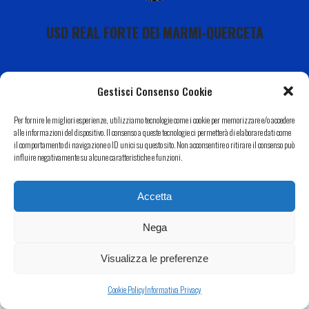
USD REAL FORTE DEI MARMI-QUERCETA
Gestisci Consenso Cookie
Per fornire le migliori esperienze, utilizziamo tecnologie come i cookie per memorizzare e/o accedere
Calendario
alle informazioni del dispositivo. Il consenso a queste tecnologie ci permetterà di elaborare dati come
il comportamento di navigazione o ID unici su questo sito. Non acconsentire o ritirare il consenso può
I Nostri Sponsor
influire negativamente su alcune caratteristiche e funzioni.
Il Nostro Territorio
Contatti
Accetta
Copyright 2022 USD Real Forte dei Marmi-Querceta|
Informativa Privacy
–
Cookie Policy
| Web by
Eclectic
Nega
Design
Visualizza le preferenze
Cookie Policy
Informativa Privacy