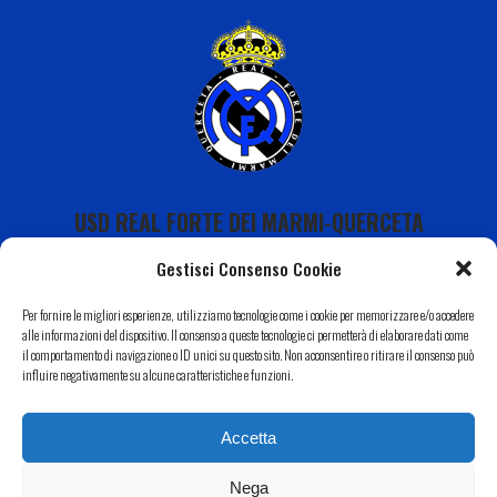
USD REAL FORTE DEI MARMI-QUERCETA
Gestisci Consenso Cookie
Per fornire le migliori esperienze, utilizziamo tecnologie come i cookie per memorizzare e/o accedere
alle informazioni del dispositivo. Il consenso a queste tecnologie ci permetterà di elaborare dati come
il comportamento di navigazione o ID unici su questo sito. Non acconsentire o ritirare il consenso può
Calendario
influire negativamente su alcune caratteristiche e funzioni.
I Nostri Sponsor
Accetta
Il Nostro Territorio
Contatti
Nega