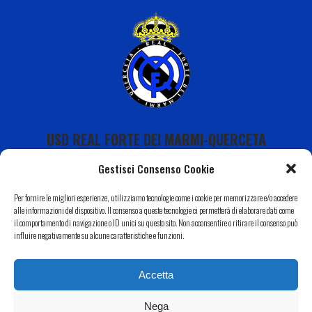
USD REAL FORTE DEI MARMI-QUERCETA
Gestisci Consenso Cookie
Per fornire le migliori esperienze, utilizziamo tecnologie come i cookie per memorizzare e/o accedere
alle informazioni del dispositivo. Il consenso a queste tecnologie ci permetterà di elaborare dati come
il comportamento di navigazione o ID unici su questo sito. Non acconsentire o ritirare il consenso può
Calendario
influire negativamente su alcune caratteristiche e funzioni.
I Nostri Sponsor
Accetta
Il Nostro Territorio
Contatti
Nega