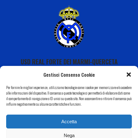
USD REAL FORTE DEI MARMI-QUERCETA
Gestisci Consenso Cookie
Per fornire le migliori esperienze, utilizziamo tecnologie come i cookie per memorizzare e/o accedere
alle informazioni del dispositivo. Il consenso a queste tecnologie ci permetterà di elaborare dati come
il comportamento di navigazione o ID unici su questo sito. Non acconsentire o ritirare il consenso può
Calendario
influire negativamente su alcune caratteristiche e funzioni.
I Nostri Sponsor
Accetta
Il Nostro Territorio
Contatti
Nega