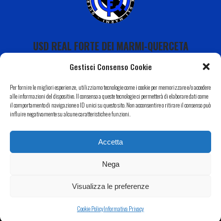
USD REAL FORTE DEI MARMI-QUERCETA
Gestisci Consenso Cookie
Per fornire le migliori esperienze, utilizziamo tecnologie come i cookie per memorizzare e/o accedere
alle informazioni del dispositivo. Il consenso a queste tecnologie ci permetterà di elaborare dati come
il comportamento di navigazione o ID unici su questo sito. Non acconsentire o ritirare il consenso può
Calendario
influire negativamente su alcune caratteristiche e funzioni.
I Nostri Sponsor
Accetta
Il Nostro Territorio
Contatti
Nega
Copyright 2022 USD Real Forte dei Marmi-Querceta|
Informativa Privacy
–
Cookie Policy
| Web by
Eclectic
Visualizza le preferenze
Design
Cookie Policy
Informativa Privacy