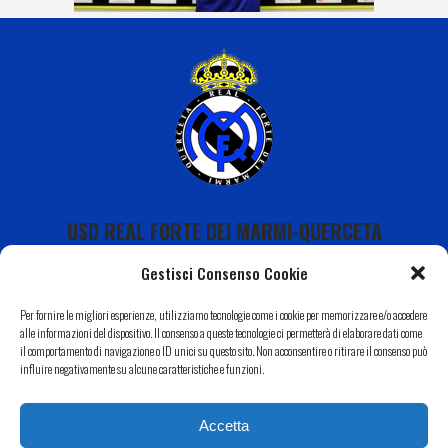
USD REAL FORTE DEI MARMI-QUERCETA
Gestisci Consenso Cookie
Per fornire le migliori esperienze, utilizziamo tecnologie come i cookie per memorizzare e/o accedere
alle informazioni del dispositivo. Il consenso a queste tecnologie ci permetterà di elaborare dati come
il comportamento di navigazione o ID unici su questo sito. Non acconsentire o ritirare il consenso può
Calendario
influire negativamente su alcune caratteristiche e funzioni.
I Nostri Sponsor
Accetta
Il Nostro Territorio