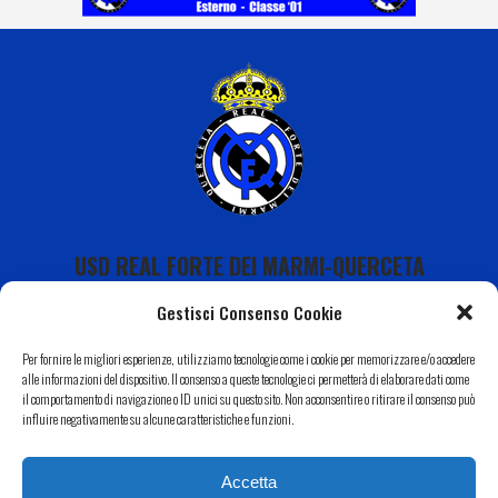
USD REAL FORTE DEI MARMI-QUERCETA
Gestisci Consenso Cookie
Per fornire le migliori esperienze, utilizziamo tecnologie come i cookie per memorizzare e/o accedere
alle informazioni del dispositivo. Il consenso a queste tecnologie ci permetterà di elaborare dati come
il comportamento di navigazione o ID unici su questo sito. Non acconsentire o ritirare il consenso può
Calendario
influire negativamente su alcune caratteristiche e funzioni.
I Nostri Sponsor
Accetta
Il Nostro Territorio