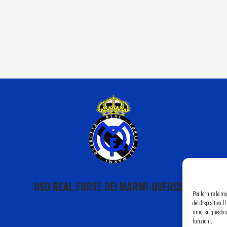
USD REAL FORTE DEI MARMI-QUERCETA
Per fornire le m
del dispositivo. 
unici su questo s
funzioni.