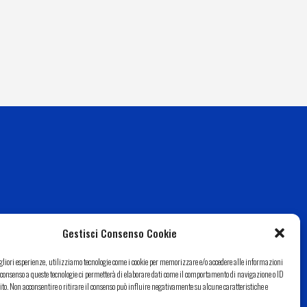
Gestisci Consenso Cookie
igliori esperienze, utilizziamo tecnologie come i cookie per memorizzare e/o accedere alle informazioni
Il consenso a queste tecnologie ci permetterà di elaborare dati come il comportamento di navigazione o ID
ito. Non acconsentire o ritirare il consenso può influire negativamente su alcune caratteristiche e