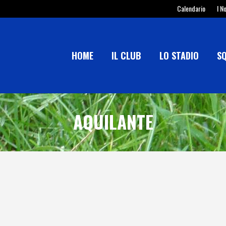
Calendario
I N
HOME
IL CLUB
LO STADIO
S
AQUILANTE