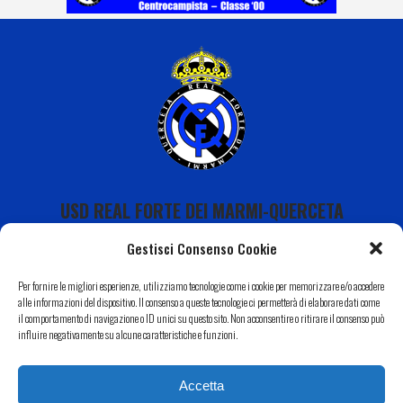
USD REAL FORTE DEI MARMI-QUERCETA
Gestisci Consenso Cookie
Per fornire le migliori esperienze, utilizziamo tecnologie come i cookie per memorizzare e/o accedere
alle informazioni del dispositivo. Il consenso a queste tecnologie ci permetterà di elaborare dati come
il comportamento di navigazione o ID unici su questo sito. Non acconsentire o ritirare il consenso può
Calendario
influire negativamente su alcune caratteristiche e funzioni.
I Nostri Sponsor
Accetta
Il Nostro Territorio