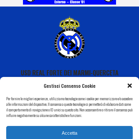
USD REAL FORTE DEI MARMI-QUERCETA
Gestisci Consenso Cookie
Per fornire le migliori esperienze, utilizziamo tecnologie come i cookie per memorizzare e/o accedere
alle informazioni del dispositivo. Il consenso a queste tecnologie ci permetterà di elaborare dati come
il comportamento di navigazione o ID unici su questo sito. Non acconsentire o ritirare il consenso può
Calendario
influire negativamente su alcune caratteristiche e funzioni.
I Nostri Sponsor
Accetta
Il Nostro Territorio