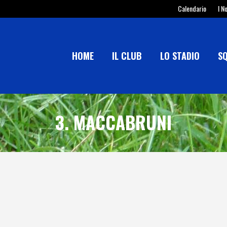
Calendario
I N
HOME
IL CLUB
LO STADIO
S
3. MACCABRUNI