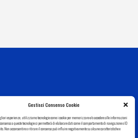
Gestisci Consenso Cookie
igliori esperienze, utilizziamo tecnologie come i cookie per memorizzare e/o accedere alle informazioni
Il consenso a queste tecnologie ci permetterà di elaborare dati come il comportamento di navigazione o ID
ito. Non acconsentire o ritirare il consenso può influire negativamente su alcune caratteristiche e