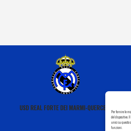
USD REAL FORTE DEI MARMI-QUERCETA
Per fornire le m
del dispositivo. 
unici su questo s
funzioni.