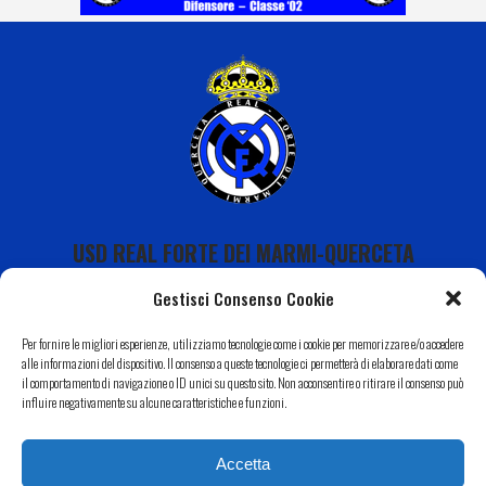
USD REAL FORTE DEI MARMI-QUERCETA
Gestisci Consenso Cookie
Per fornire le migliori esperienze, utilizziamo tecnologie come i cookie per memorizzare e/o accedere
alle informazioni del dispositivo. Il consenso a queste tecnologie ci permetterà di elaborare dati come
il comportamento di navigazione o ID unici su questo sito. Non acconsentire o ritirare il consenso può
Calendario
influire negativamente su alcune caratteristiche e funzioni.
I Nostri Sponsor
Accetta
Il Nostro Territorio