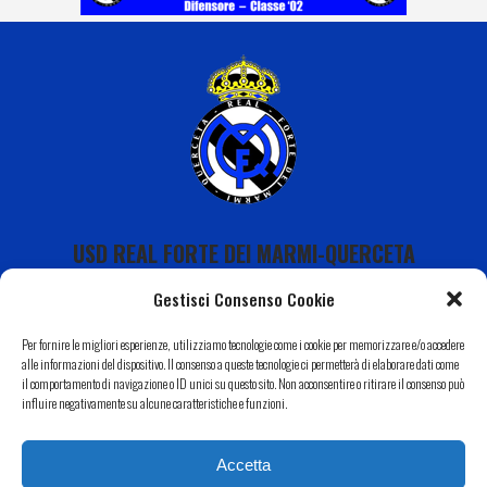
USD REAL FORTE DEI MARMI-QUERCETA
Gestisci Consenso Cookie
Per fornire le migliori esperienze, utilizziamo tecnologie come i cookie per memorizzare e/o accedere
alle informazioni del dispositivo. Il consenso a queste tecnologie ci permetterà di elaborare dati come
il comportamento di navigazione o ID unici su questo sito. Non acconsentire o ritirare il consenso può
Calendario
influire negativamente su alcune caratteristiche e funzioni.
I Nostri Sponsor
Accetta
Il Nostro Territorio