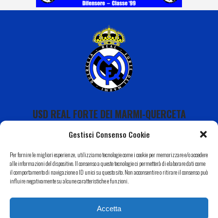
USD REAL FORTE DEI MARMI-QUERCETA
Gestisci Consenso Cookie
Per fornire le migliori esperienze, utilizziamo tecnologie come i cookie per memorizzare e/o accedere
alle informazioni del dispositivo. Il consenso a queste tecnologie ci permetterà di elaborare dati come
il comportamento di navigazione o ID unici su questo sito. Non acconsentire o ritirare il consenso può
Calendario
influire negativamente su alcune caratteristiche e funzioni.
I Nostri Sponsor
Accetta
Il Nostro Territorio