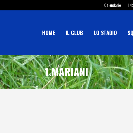
Calendario
I N
HOME
IL CLUB
LO STADIO
S
1.MARIANI