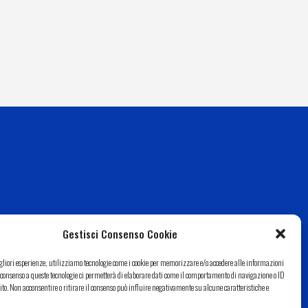
Gestisci Consenso Cookie
igliori esperienze, utilizziamo tecnologie come i cookie per memorizzare e/o accedere alle informazioni
Il consenso a queste tecnologie ci permetterà di elaborare dati come il comportamento di navigazione o ID
ito. Non acconsentire o ritirare il consenso può influire negativamente su alcune caratteristiche e