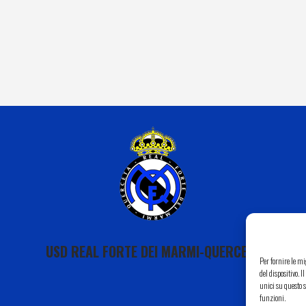
USD REAL FORTE DEI MARMI-QUERCETA
Per fornire le m
del dispositivo. 
unici su questo s
funzioni.