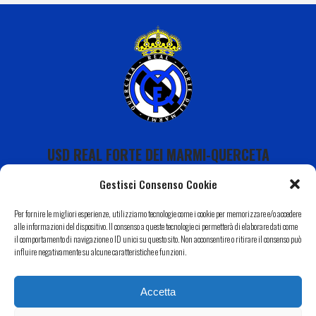
USD REAL FORTE DEI MARMI-QUERCETA
Gestisci Consenso Cookie
Per fornire le migliori esperienze, utilizziamo tecnologie come i cookie per memorizzare e/o accedere
alle informazioni del dispositivo. Il consenso a queste tecnologie ci permetterà di elaborare dati come
il comportamento di navigazione o ID unici su questo sito. Non acconsentire o ritirare il consenso può
Calendario
influire negativamente su alcune caratteristiche e funzioni.
I Nostri Sponsor
Accetta
Il Nostro Territorio
Contatti