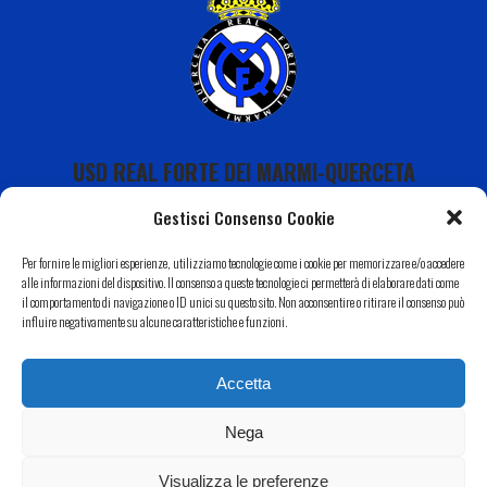
USD REAL FORTE DEI MARMI-QUERCETA
Gestisci Consenso Cookie
Per fornire le migliori esperienze, utilizziamo tecnologie come i cookie per memorizzare e/o accedere
alle informazioni del dispositivo. Il consenso a queste tecnologie ci permetterà di elaborare dati come
il comportamento di navigazione o ID unici su questo sito. Non acconsentire o ritirare il consenso può
Calendario
influire negativamente su alcune caratteristiche e funzioni.
I Nostri Sponsor
Accetta
Il Nostro Territorio
Contatti
Nega
Copyright 2022 USD Real Forte dei Marmi-Querceta|
Informativa Privacy
–
Cookie Policy
| Web by
Eclectic
Visualizza le preferenze