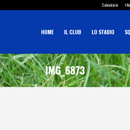
Calendario
I N
HOME
IL CLUB
LO STADIO
S
IMG_6873