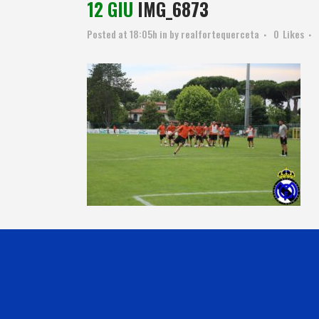
12 GIU
IMG_6873
Posted at 18:05h
in
by
realfortequerceta
0
Likes