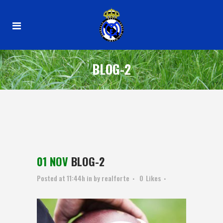
BLOG-2
01 NOV
BLOG-2
Posted at 11:44h
in
by
realforte
0
Likes