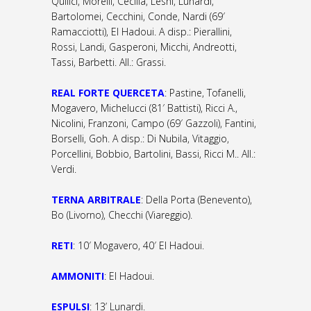
Quilici, Morelli, Cecilia, Leshi, Lunardi,
Bartolomei, Cecchini, Conde, Nardi (69′
Ramacciotti), El Hadoui. A disp.: Pierallini,
Rossi, Landi, Gasperoni, Micchi, Andreotti,
Tassi, Barbetti. All.: Grassi.
REAL FORTE QUERCETA
: Pastine, Tofanelli,
Mogavero, Michelucci (81′ Battisti), Ricci A.,
Nicolini, Franzoni, Campo (69′ Gazzoli), Fantini,
Borselli, Goh. A disp.: Di Nubila, Vitaggio,
Porcellini, Bobbio, Bartolini, Bassi, Ricci M.. All.:
Verdi.
TERNA ARBITRALE
: Della Porta (Benevento),
Bo (Livorno), Checchi (Viareggio).
RETI
: 10′ Mogavero, 40′ El Hadoui.
AMMONITI
: El Hadoui.
ESPULSI
: 13’ Lunardi.