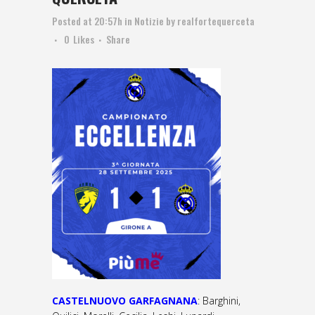
Posted at 20:57h
in
Notizie
by
realfortequerceta
0
Likes
Share
CASTELNUOVO GARFAGNANA
: Barghini,