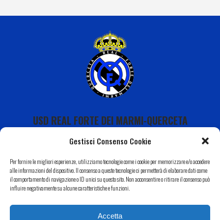
USD REAL FORTE DEI MARMI-QUERCETA
Gestisci Consenso Cookie
Per fornire le migliori esperienze, utilizziamo tecnologie come i cookie per memorizzare e/o accedere
alle informazioni del dispositivo. Il consenso a queste tecnologie ci permetterà di elaborare dati come
il comportamento di navigazione o ID unici su questo sito. Non acconsentire o ritirare il consenso può
Calendario
influire negativamente su alcune caratteristiche e funzioni.
I Nostri Sponsor
Accetta
Il Nostro Territorio