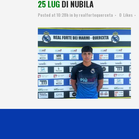
25 LUG
DI NUBILA
Posted at 10:28h
in
by
realfortequerceta
0
Likes