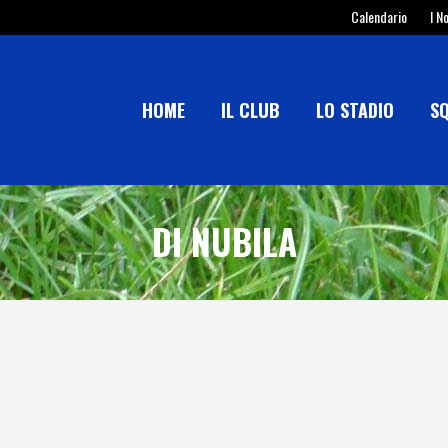
Calendario
I N
HOME
IL CLUB
LO STADIO
S
DI NUBILA