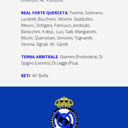
Lorenzini. All.: Pisciotta.
REAL FORTE QUERCETA
: Pastine, Solimano,
Lucarelli, Bucchioni, Vittorini, Giubbolini,
Meucci, Stringara, Panicucci, Jendoubi,
Baracchini. A disp.: Luci, Galli, Mangiarotti,
Micchi, Quercetani, Simonini, Tognarelli,
Verona, Vignali. All.: Cipolli.
TERNA ARBITRALE
: Giannini (Pontedera), Di
Spigno (Livorno), Di Legge (Pisa).
RETI
: 46′ Buffa.