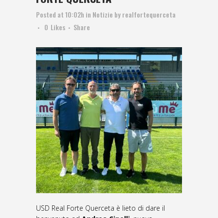
Posted at 10:02h
in
Notizie
by
realfortequerceta
0
Likes
Share
USD Real Forte Querceta è lieto di dare il