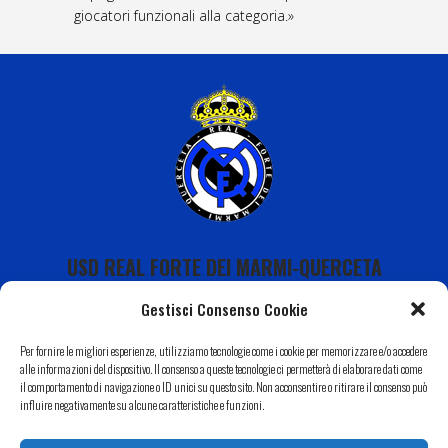
giocatori funzionali alla categoria.»
USD REAL FORTE DEI MARMI-QUERCETA
Gestisci Consenso Cookie
Per fornire le migliori esperienze, utilizziamo tecnologie come i cookie per memorizzare e/o accedere
alle informazioni del dispositivo. Il consenso a queste tecnologie ci permetterà di elaborare dati come
il comportamento di navigazione o ID unici su questo sito. Non acconsentire o ritirare il consenso può
Calendario
influire negativamente su alcune caratteristiche e funzioni.
I Nostri Sponsor