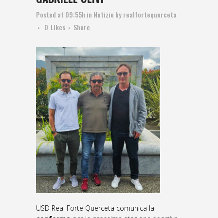
Posted at 09:55h
in
Notizie
by
realfortequerceta
0
Likes
Share
USD Real Forte Querceta comunica la