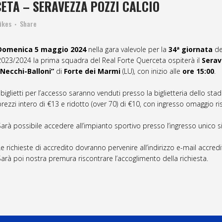
ETA – SERAVEZZA POZZI CALCIO
ikes
Share
Domenica 5 maggio 2024
nella gara valevole per la
34ª giornata
de
2023/2024 la prima squadra del Real Forte Querceta ospiterà il
Serav
“Necchi-Balloni”
di
Forte dei Marmi
(LU), con inizio alle
ore 15:00
.
 biglietti per l’accesso saranno venduti presso la biglietteria dello stadi
prezzi intero di €13 e ridotto (over 70) di €10, con ingresso omaggio ri
Sarà possibile accedere all’impianto sportivo presso l’ingresso unico si
Le richieste di accredito dovranno pervenire all’indirizzo e-mail accredi
Sarà poi nostra premura riscontrare l’accoglimento della richiesta.