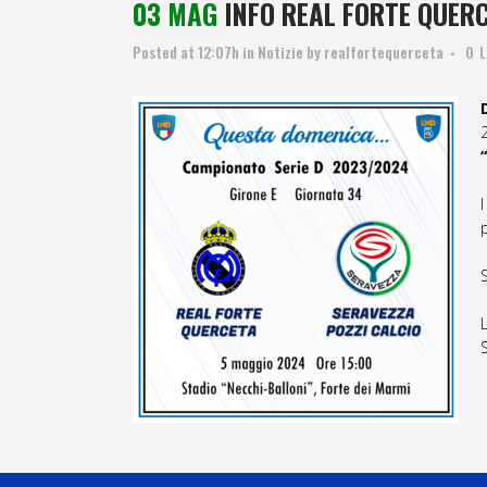
03 MAG
INFO REAL FORTE QUERC
Posted at 12:07h
in
Notizie
by
realfortequerceta
0
L
I