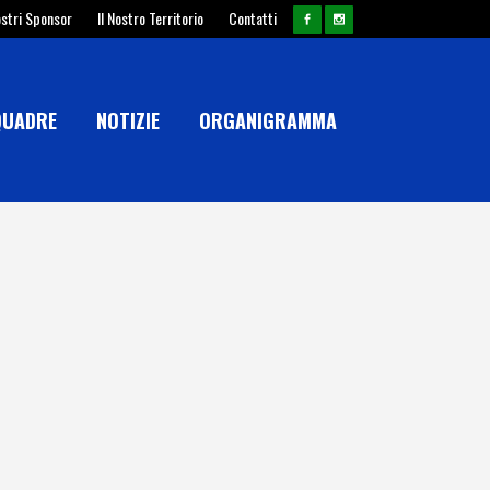
ostri Sponsor
Il Nostro Territorio
Contatti
QUADRE
NOTIZIE
ORGANIGRAMMA
OZZI CALCIO