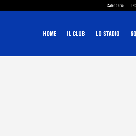
Calendario
I N
HOME
IL CLUB
LO STADIO
S
FORTE QUERCETA – SERAVEZZA P