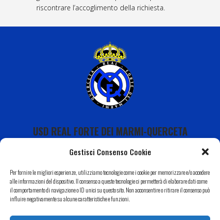
riscontrare l’accoglimento della richiesta.
USD REAL FORTE DEI MARMI-QUERCETA
Gestisci Consenso Cookie
Per fornire le migliori esperienze, utilizziamo tecnologie come i cookie per memorizzare e/o accedere
alle informazioni del dispositivo. Il consenso a queste tecnologie ci permetterà di elaborare dati come
il comportamento di navigazione o ID unici su questo sito. Non acconsentire o ritirare il consenso può
Calendario
influire negativamente su alcune caratteristiche e funzioni.
I Nostri Sponsor