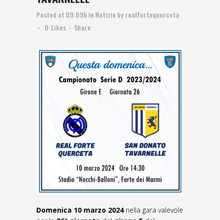
Posted at 09:09h
in
Notizie
by
realfortequerceta
0
Likes
Share
Domenica 10 marzo 2024
nella gara valevole