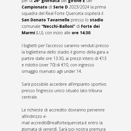
per la
26ª giornata
del
girone E
del
Campionato
di
Serie D
2023/2024 la prima
squadra del Real Forte Querceta ospiterà il
San Donato Tavarnelle
presso lo
stadio
comunale
“Necchi-Balloni”
di
Forte dei
Marmi
(LU), con inizio alle
ore 14:30
.
I biglietti per l’accesso saranno venduti presso
la biglietteria dello stadio il giorno della gara a
partire dalle ore 13:30, ai prezzi intero di €13
e ridotto (over 70) di €10, con ingresso
omaggio riservato agli under 14.
Sarà possibile accedere all’impianto sportivo
presso l’ingresso unico situato lato tribuna
centrale.
Le richieste di accredito dovranno pervenire
all’indirizzo e-
mail accrediti@realfortequerceta.it entro la
giornata di venerdì. Sarà poi nostra premura