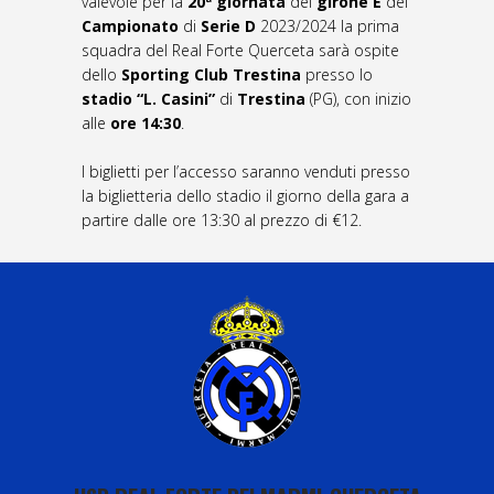
valevole per la
20ª giornata
del
girone E
del
Campionato
di
Serie D
2023/2024 la prima
squadra del Real Forte Querceta sarà ospite
dello
Sporting Club Trestina
presso lo
stadio
“L. Casini”
di
Trestina
(PG), con inizio
alle
ore 14:30
.
I biglietti per l’accesso saranno venduti presso
la biglietteria dello stadio il giorno della gara a
partire dalle ore 13:30 al prezzo di €12.