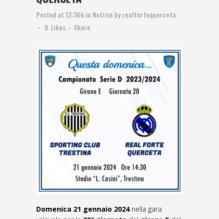
Posted at 12:36h
in
Notizie
by
realfortequerceta
0
Likes
Share
Domenica 21 gennaio 2024
nella gara