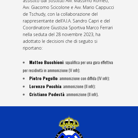
assistito dai Sostituti Avv. Massimo Romeo,
Avv. Giacomo Scicolone e Avv. Mario Cappucci
de Tschudy, con la collaborazione del
rappresentante dell’A.I.A. Sandro Capri e del
Coordinatore Giustizia Sportiva Marco Ferrari
nella seduta del 28 novembre 2023, ha
adottato le decisioni che di seguito si
riportano:
Matteo Bucchioni
: squalifica per una gara effettiva
per recidività in ammonizione (V infr);
Pietro Pegollo
: ammonizione con diffida (IV infr);
Lorenzo Pecchia
: ammonizione (II infr);
Cristiano Podestà
: ammonizione (II infr).