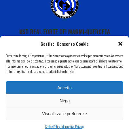
USD REAL FORTE DEI MARMI-QUERCETA
Gestisci Consenso Cookie
Per fornire le migliori esperienze, utilizziamo tecnologie come i cookie per memorizzare e/o accedere
alle informazioni del dispositivo. Il consenso a queste tecnologie ci permetterà di elaborare dati come
il comportamento di navigazione o ID unici su questo sito. Non acconsentire o ritirare il consenso può
Calendario
influire negativamente su alcune caratteristiche e funzioni.
I Nostri Sponsor
Accetta
Il Nostro Territorio
Contatti
Nega
Copyright 2022 USD Real Forte dei Marmi-Querceta|
Informativa Privacy
–
Cookie Policy
| Web by
Eclectic
Visualizza le preferenze
Design
Cookie Policy
Informativa Privacy