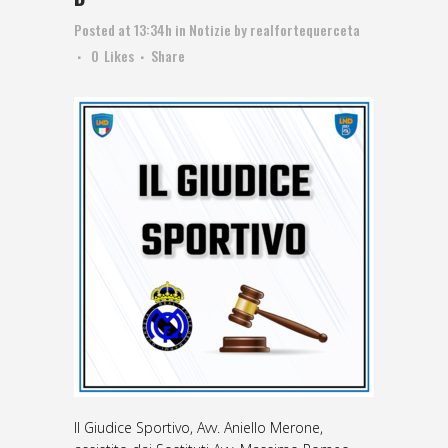
Posted at 13:34h
in
Notizie
by
realfortequerceta
0
Likes
Share
Il Giudice Sportivo, Avv. Aniello Merone,