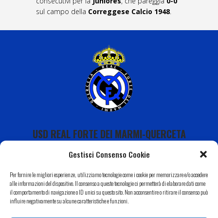
consecutivi per la
Juniores
, che pareggia
0-0
sul campo della
Correggese Calcio 1948
.
USD REAL FORTE DEI MARMI-QUERCETA
Gestisci Consenso Cookie
Per fornire le migliori esperienze, utilizziamo tecnologie come i cookie per memorizzare e/o accedere
alle informazioni del dispositivo. Il consenso a queste tecnologie ci permetterà di elaborare dati come
il comportamento di navigazione o ID unici su questo sito. Non acconsentire o ritirare il consenso può
Calendario
influire negativamente su alcune caratteristiche e funzioni.
I Nostri Sponsor