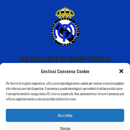
USD REAL FORTE DEI MARMI-QUERCETA
Gestisci Consenso Cookie
Per fornire le migliori esperienze, utilizziamo tecnologie come i cookie per memorizzare e/o accedere
alle informazioni del dispositivo. Il consenso a queste tecnologie ci permetterà di elaborare dati come
il comportamento di navigazione o ID unici su questo sito. Non acconsentire o ritirare il consenso può
Calendario
influire negativamente su alcune caratteristiche e funzioni.
I Nostri Sponsor
Accetta
Il Nostro Territorio
Contatti
Nega