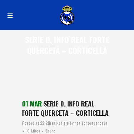
SERIE D, INFO REAL FORTE
QUERCETA – CORTICELLA
01 MAR
SERIE D, INFO REAL
FORTE QUERCETA – CORTICELLA
Posted at 22:21h
in
Notizie
by
realfortequerceta
0
Likes
Share