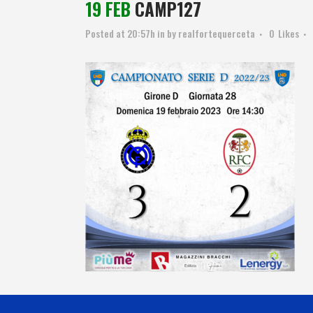
19 FEB
CAMP127
Posted at 20:57h
in
by
realfortequerceta
0
Likes