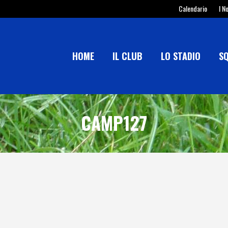
Calendario
I N
HOME
IL CLUB
LO STADIO
S
CAMP127