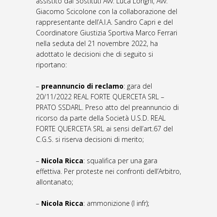
assistito dai Sostituti Avv. Luca Longhi, Avv.
Giacomo Scicolone con la collaborazione del
rappresentante dell’A.I.A. Sandro Capri e del
Coordinatore Giustizia Sportiva Marco Ferrari
nella seduta del 21 novembre 2022, ha
adottato le decisioni che di seguito si
riportano:
–
preannuncio di reclamo
: gara del
20/11/2022 REAL FORTE QUERCETA SRL –
PRATO SSDARL. Preso atto del preannuncio di
ricorso da parte della Società U.S.D. REAL
FORTE QUERCETA SRL ai sensi dell’art.67 del
C.G.S. si
riserva decisioni di merito;
–
Nicola Ricca
: squalifica per una gara
effettiva. Per proteste nei confronti dell’Arbitro,
allontanato;
–
Nicola Ricca
: ammonizione (I infr);