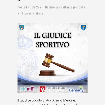
Posted at 06:22h
in
Notizie
by
realfortequerceta
0
Likes
Share
Il Giudice Sportivo, Avv. Aniello Merone,