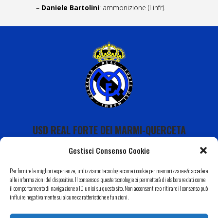
–
Daniele Bartolini
: ammonizione (I infr).
USD REAL FORTE DEI MARMI-QUERCETA
Gestisci Consenso Cookie
Per fornire le migliori esperienze, utilizziamo tecnologie come i cookie per memorizzare e/o accedere
alle informazioni del dispositivo. Il consenso a queste tecnologie ci permetterà di elaborare dati come
il comportamento di navigazione o ID unici su questo sito. Non acconsentire o ritirare il consenso può
Calendario
influire negativamente su alcune caratteristiche e funzioni.
I Nostri Sponsor