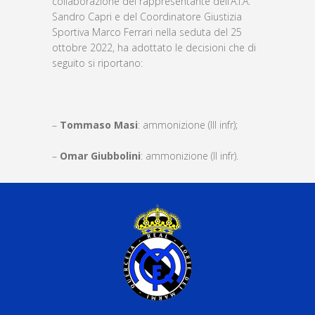
collaborazione del rappresentante dell’A.I.A.
Sandro Capri e del Coordinatore Giustizia
Sportiva Marco Ferrari nella seduta del 25
ottobre 2022, ha adottato le decisioni che di
seguito si riportano:
–
Tommaso Masi
: ammonizione (III infr);
–
Omar Giubbolini
: ammonizione (II infr).