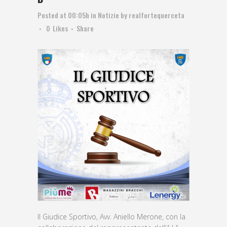
Posted at 00:05h
in
Notizie
by
realfortequerceta
0
Likes
Share
Il Giudice Sportivo, Avv. Aniello Merone, con la