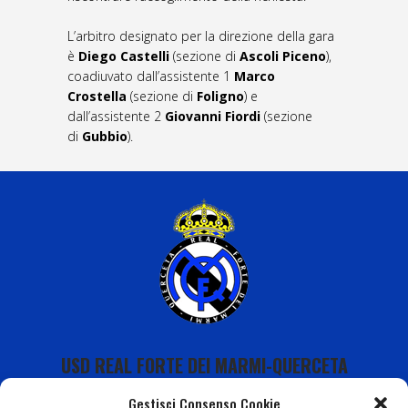
L’arbitro designato per la direzione della gara
è
Diego Castelli
(sezione di
Ascoli Piceno
),
coadiuvato dall’assistente 1
Marco
Crostella
(sezione di
Foligno
) e
dall’assistente 2
Giovanni Fiordi
(sezione
di
Gubbio
).
USD REAL FORTE DEI MARMI-QUERCETA
Gestisci Consenso Cookie