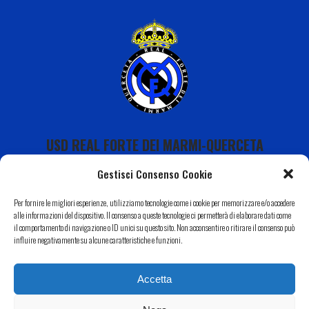
USD REAL FORTE DEI MARMI-QUERCETA
Gestisci Consenso Cookie
Per fornire le migliori esperienze, utilizziamo tecnologie come i cookie per memorizzare e/o accedere
alle informazioni del dispositivo. Il consenso a queste tecnologie ci permetterà di elaborare dati come
il comportamento di navigazione o ID unici su questo sito. Non acconsentire o ritirare il consenso può
Calendario
influire negativamente su alcune caratteristiche e funzioni.
I Nostri Sponsor
Accetta
Il Nostro Territorio
Contatti