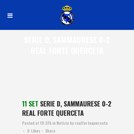
SERIE D, SAMMAURESE 0-2
REAL FORTE QUERCETA
11 SET
SERIE D, SAMMAURESE 0-2
REAL FORTE QUERCETA
Posted at 19:37h
in
Notizie
by
realfortequerceta
0
Likes
Share