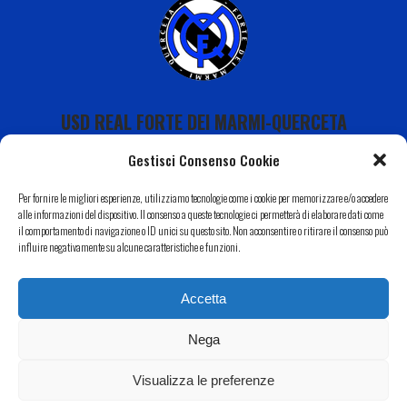
USD REAL FORTE DEI MARMI-QUERCETA
Gestisci Consenso Cookie
Per fornire le migliori esperienze, utilizziamo tecnologie come i cookie per memorizzare e/o accedere
alle informazioni del dispositivo. Il consenso a queste tecnologie ci permetterà di elaborare dati come
il comportamento di navigazione o ID unici su questo sito. Non acconsentire o ritirare il consenso può
Calendario
influire negativamente su alcune caratteristiche e funzioni.
I Nostri Sponsor
Accetta
Il Nostro Territorio
Contatti
Nega
Copyright 2022 USD Real Forte dei Marmi-Querceta|
Informativa Privacy
–
Cookie Policy
| Web by
Eclectic
Visualizza le preferenze