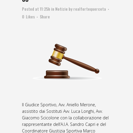
Posted at 11:25h
in
Notizie
by
realfortequerceta
0
Likes
Share
Il Giudice Sportivo, Avv. Aniello Merone,
assistito dai Sostituti Avv. Luca Longhi, Avv.
Giacomo Scicolone con la collaborazione del
rappresentante dell’A.I.A. Sandro Capri e del
Coordinatore Giustizia Sportiva Marco