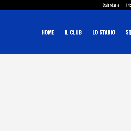
Calendario
I N
HOME
IL CLUB
LO STADIO
S
SASSO MARCONI 3-1 REAL FORT