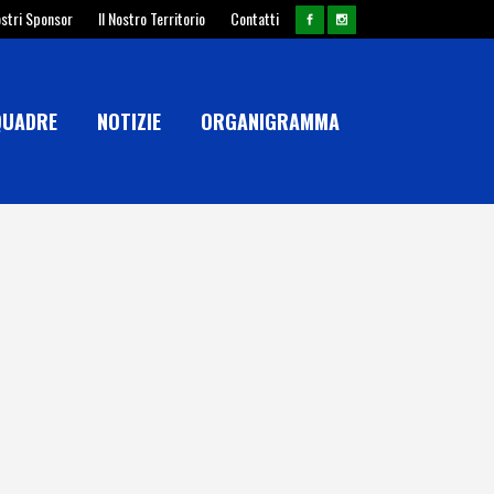
ostri Sponsor
Il Nostro Territorio
Contatti
QUADRE
NOTIZIE
ORGANIGRAMMA
E QUERCETA