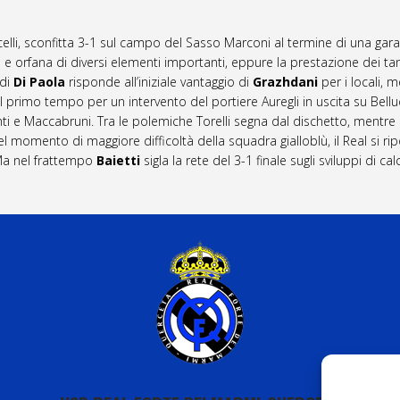
lli, sconfitta 3-1 sul campo del Sasso Marconi al termine di una gara d
orfana di diversi elementi importanti, eppure la prestazione dei tan
 di
Di Paola
risponde all’iniziale vantaggio di
Grazhdani
per i locali, 
 primo tempo per un intervento del portiere Auregli in uscita su Bellucci
nti e Maccabruni. Tra le polemiche Torelli segna dal dischetto, mentre
omento di maggiore difficoltà della squadra gialloblù, il Real si riporta
 Ma nel frattempo
Baietti
sigla la rete del 3-1 finale sugli sviluppi di c