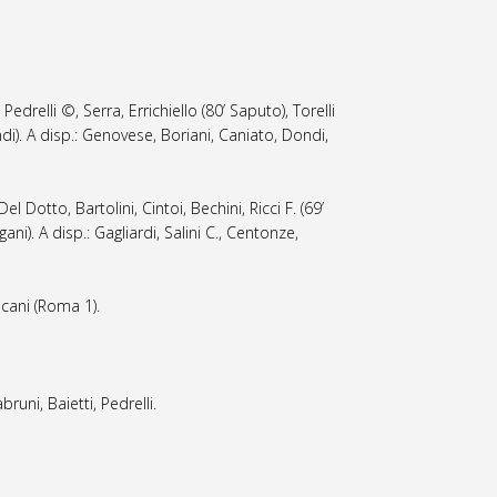
, Pedrelli ©, Serra, Errichiello (80’ Saputo), Torelli
ondi). A disp.: Genovese, Boriani, Caniato, Dondi,
l Dotto, Bartolini, Cintoi, Bechini, Ricci F. (69’
ani). A disp.: Gagliardi, Salini C., Centonze,
ncani (Roma 1).
runi, Baietti, Pedrelli.