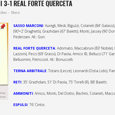
I 3-1 REAL FORTE QUERCETA
Likes
Share
SASSO MARCONI
: Auregli, Medi, Biguzzi, Colarieti (84’ Galassi)
(90’+2’ Draghetti), Grazhdani (67’ Baietti), Monti, Jassey (90’ D
Pederzani. All.: Gori.
REAL FORTE QUERCETA
: Adornato, Maccabruni (83’ Nobile), De
Lazzoni), Pecci (69’ Grassi), Di Paola, Amico ©, Bellucci (71’ Garg
Belluomini, Petriccioli. All.: Bonuccelli.
TERNA ARBITRALE
: Totaro (Lecce), Leonardi (Ostia Lido), Pa
RETI
: 35’ Grazhdani, 51’ Di Paola, 75’ Torelli (R), 88’ Baietti.
AMMONITI
: Amico, Monti, Del Dotto, Bechini, Colarieti, Maccab
ESPULSI
: 76’ Cintoi.