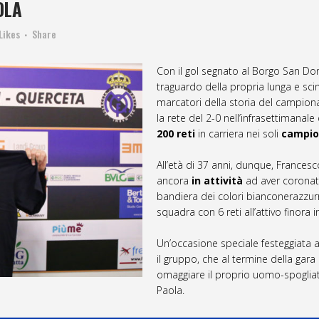
OLA
Likes
Share
Con il gol segnato al Borgo San Do
traguardo della propria lunga e scint
marcatori della storia del campiona
la rete del 2-0 nell’infrasettimanal
200 reti
in carriera nei soli
campio
All’età di 37 anni, dunque, Francesc
ancora
in attività
ad aver coronato
bandiera dei colori bianconerazzurr
squadra con 6 reti all’attivo finora
Un’occasione speciale festeggiata a
il gruppo, che al termine della gara
omaggiare il proprio uomo-spogliato
Paola.