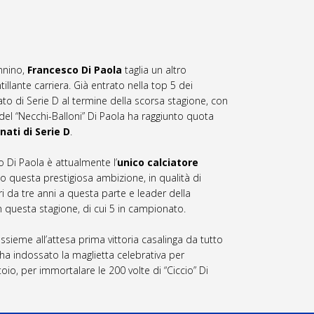
nnino,
Francesco Di Paola
taglia un altro
illante carriera. Già entrato nella top 5 dei
to di Serie D al termine della scorsa stagione, con
e del “Necchi-Balloni” Di Paola ha raggiunto quota
nati
di Serie D
.
o Di Paola è attualmente l’
unico calciatore
 questa prestigiosa ambizione, in qualità di
i da tre anni a questa parte e leader della
 in questa stagione, di cui 5 in campionato.
ssieme all’attesa prima vittoria casalinga da tutto
 ha indossato la maglietta celebrativa per
io, per immortalare le 200 volte di “Ciccio” Di