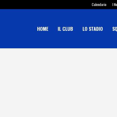
Calendario
I N
HOME
IL CLUB
LO STADIO
S
200 VOLTE CICCIO DI PAOLA