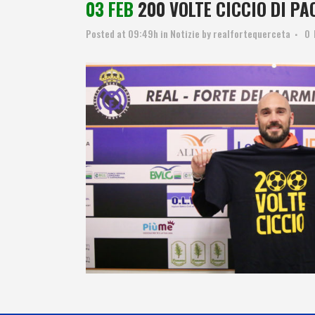
03 FEB
200 VOLTE CICCIO DI PA
Posted at 09:49h
in
Notizie
by
realfortequerceta
0