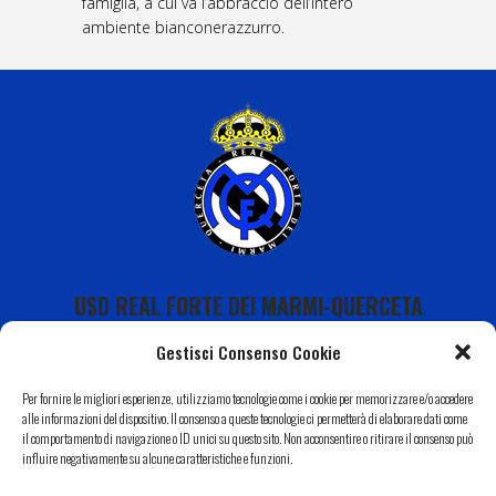
famiglia, a cui va l’abbraccio dell’intero
ambiente bianconerazzurro.
USD REAL FORTE DEI MARMI-QUERCETA
Gestisci Consenso Cookie
Per fornire le migliori esperienze, utilizziamo tecnologie come i cookie per memorizzare e/o accedere
alle informazioni del dispositivo. Il consenso a queste tecnologie ci permetterà di elaborare dati come
il comportamento di navigazione o ID unici su questo sito. Non acconsentire o ritirare il consenso può
Calendario
influire negativamente su alcune caratteristiche e funzioni.
I Nostri Sponsor