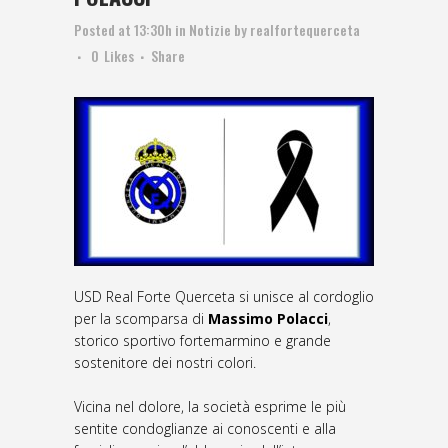
Posted at 13:30h
in
Notizie
by
realfortequerceta
0
Likes
Share
USD Real Forte Querceta si unisce al cordoglio
per la scomparsa di
Massimo Polacci
,
storico sportivo fortemarmino e grande
sostenitore dei nostri colori.
Vicina nel dolore, la società esprime le più
sentite condoglianze ai conoscenti e alla