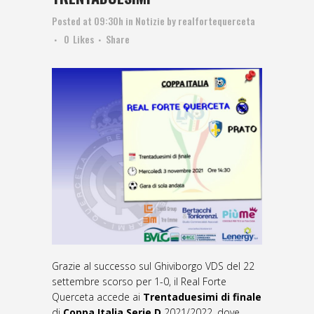
Posted at 09:30h
in
Notizie
by
realfortequerceta
0
Likes
Share
Grazie al successo sul Ghiviborgo VDS del 22
settembre scorso per 1-0, il Real Forte
Querceta accede ai
Trentaduesimi di finale
di
Coppa Italia Serie D
2021/2022, dove