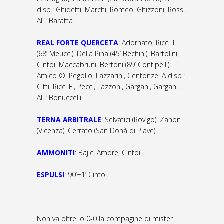
disp.: Ghidetti, Marchi, Romeo, Ghizzoni, Rossi.
All.: Baratta.
REAL FORTE QUERCETA
: Adornato, Ricci T.
(68’ Meucci), Della Pina (45’ Bechini), Bartolini,
Cintoi, Maccabruni, Bertoni (89’ Contipelli),
Amico ©, Pegollo, Lazzarini, Centonze. A disp.:
Citti, Ricci F., Pecci, Lazzoni, Gargani, Gargani.
All.: Bonuccelli.
TERNA ARBITRALE
: Selvatici (Rovigo), Zanon
(Vicenza), Cerrato (San Donà di Piave).
AMMONITI
: Bajic, Amore; Cintoi.
ESPULSI
: 90’+1’ Cintoi.
Non va oltre lo 0-0 la compagine di mister