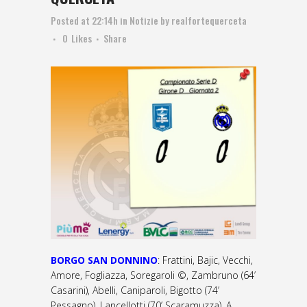
Posted at 22:14h
in
Notizie
by
realfortequerceta
0
Likes
Share
BORGO SAN DONNINO
: Frattini, Bajic, Vecchi,
Amore, Fogliazza, Soregaroli ©, Zambruno (64’
Casarini), Abelli, Caniparoli, Bigotto (74’
Pessagno), Lancellotti (70’ Scaramuzza). A