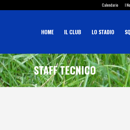
Calendario
I N
HOME
IL CLUB
LO STADIO
S
STAFF TECNICO