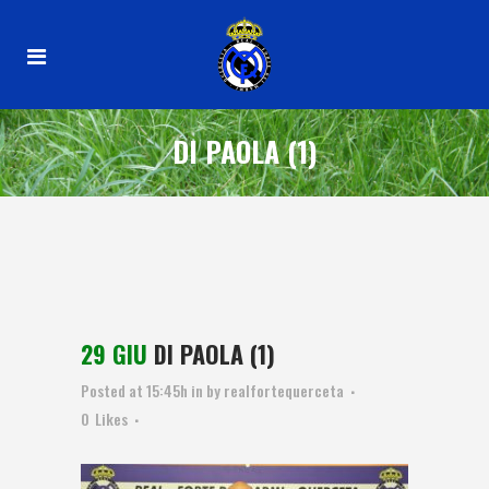
DI PAOLA (1)
29 GIU
DI PAOLA (1)
Posted at 15:45h
in
by
realfortequerceta
0
Likes