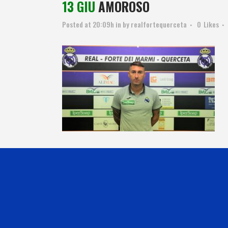
13 GIU
AMOROSO
Posted at 20:09h
in
by
realfortequerceta
0
Likes