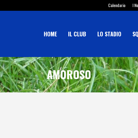
Calendario
I N
HOME
IL CLUB
LO STADIO
S
AMOROSO